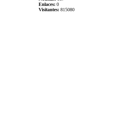
Enlaces:
0
Visitantes:
815080