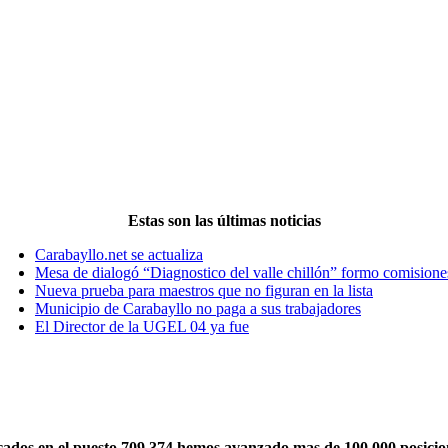
Estas son las últimas noticias
Carabayllo.net se actualiza
Mesa de dialogó “Diagnostico del valle chillón” formo comisione
Nueva prueba para maestros que no figuran en la lista
Municipio de Carabayllo no paga a sus trabajadores
El Director de la UGEL 04 ya fue
cados en el puesto 709,374 hemos avanzado mas de 100,000 posicion