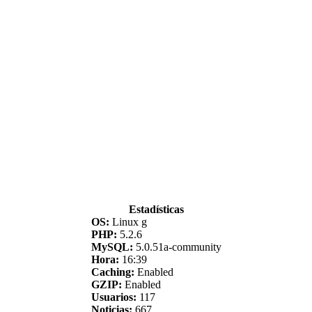
Estadísticas
OS:
Linux g
PHP:
5.2.6
MySQL:
5.0.51a-community
Hora:
16:39
Caching:
Enabled
GZIP:
Enabled
Usuarios:
117
Noticias:
667