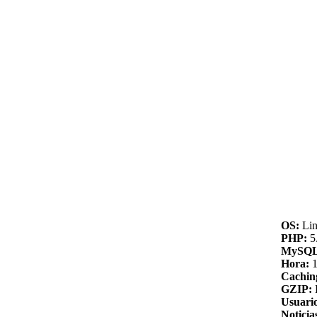
OS:
Lin
PHP:
5.
MySQL
Hora:
1
Cachin
GZIP:
Usuario
Noticia