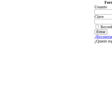
Form
Usuario
Clave
Record
¿Recuperar
¿Quiere re