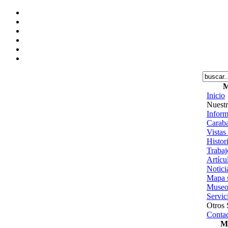
M
Inicio
Nuestr
Inform
Caraba
Vistas
Histor
Trabajo
Artícu
Notici
Mapa s
Museo
Servic
Otros 
Contac
Me