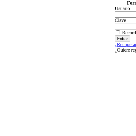
Form
Usuario
Clave
Record
¿Recuperar
¿Quiere re