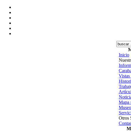
M
Inicio
Nuestr
Inform
Caraba
Vistas
Histor
Trabajo
Artícu
Notici
Mapa s
Museo
Servic
Otros 
Contac
Me