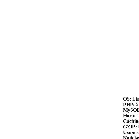
OS:
Lin
PHP:
5.
MySQL
Hora:
1
Cachin
GZIP:
Usuario
Noticia