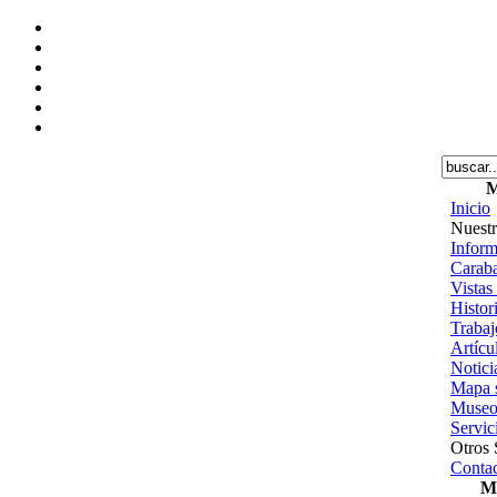
M
Inicio
Nuestr
Inform
Caraba
Vistas
Histor
Trabajo
Artícu
Notici
Mapa s
Museo
Servic
Otros 
Contac
Me