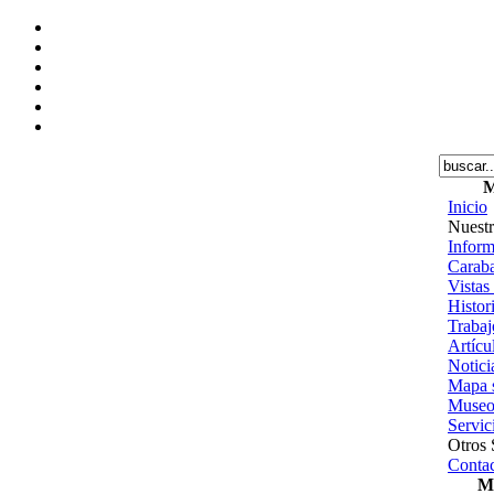
M
Inicio
Nuestr
Inform
Caraba
Vistas
Histor
Trabajo
Artícu
Notici
Mapa s
Museo
Servic
Otros 
Contac
Me