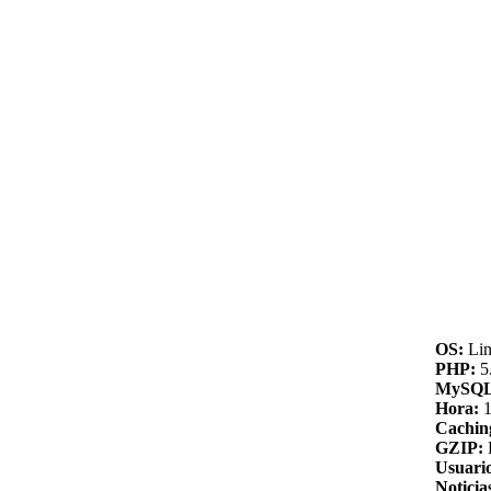
OS:
Lin
PHP:
5.
MySQL
Hora:
1
Cachin
GZIP:
Usuario
Noticia