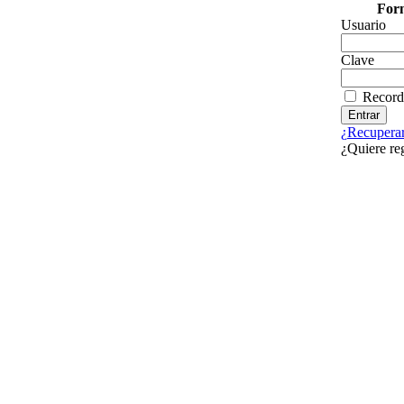
Form
Usuario
Clave
Record
¿Recuperar
¿Quiere re