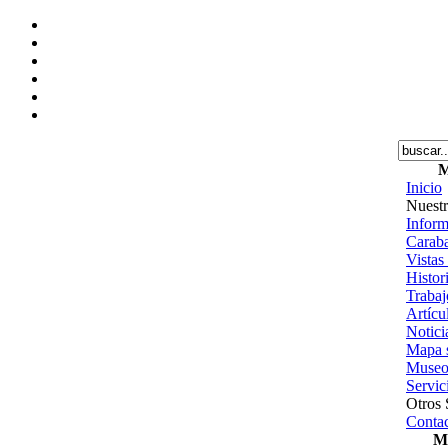
M
Inicio
Nuestr
Inform
Caraba
Vistas
Histor
Trabajo
Artícu
Notici
Mapa s
Museo
Servic
Otros 
Contac
Me