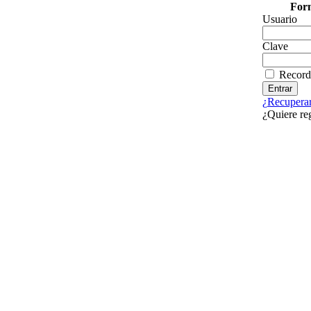
Form
Usuario
Clave
Record
¿Recuperar
¿Quiere re