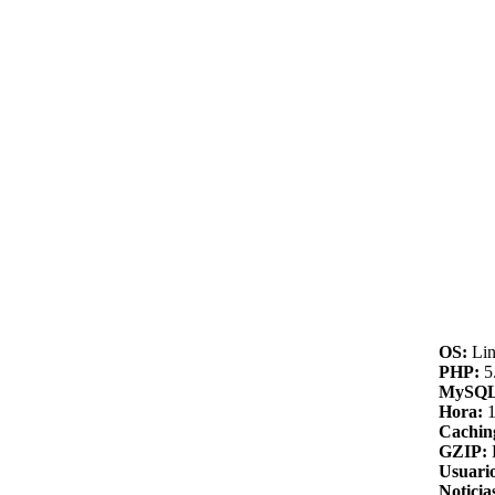
OS:
Lin
PHP:
5.
MySQL
Hora:
1
Cachin
GZIP:
Usuario
Noticia