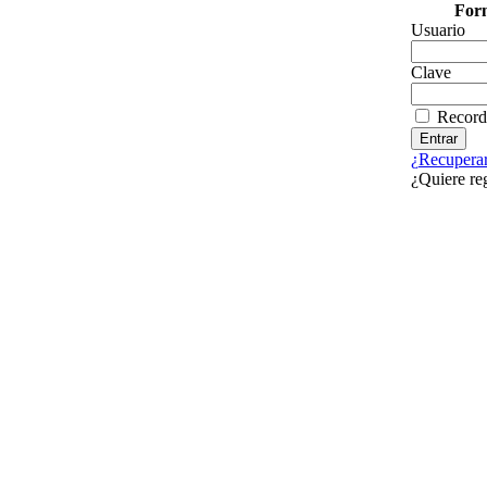
Form
Usuario
Clave
Record
¿Recuperar
¿Quiere re