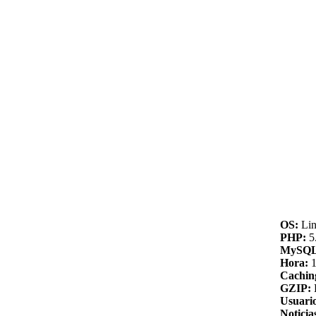
OS:
Lin
PHP:
5.
MySQL
Hora:
1
Cachin
GZIP:
Usuario
Noticia