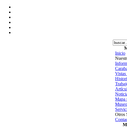
M
Inicio
Nuestr
Inform
Caraba
Vistas
Histor
Trabajo
Artícu
Notici
Mapa s
Museo
Servic
Otros 
Contac
Me