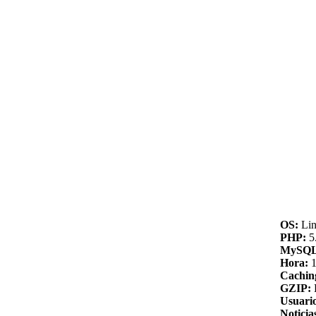
OS:
Lin
PHP:
5.
MySQL
Hora:
1
Cachin
GZIP:
Usuario
Noticia