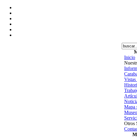
M
Inicio
Nuestr
Inform
Caraba
Vistas
Histor
Trabajo
Artícu
Notici
Mapa s
Museo
Servic
Otros 
Contac
Me