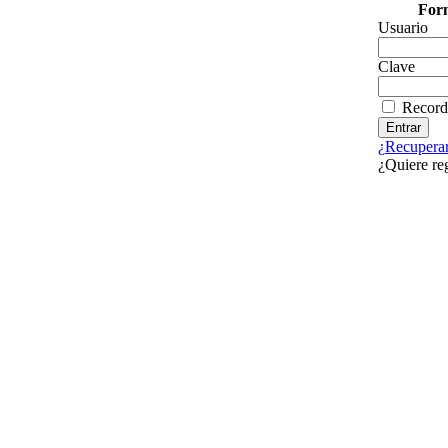
Form
Usuario
Clave
Record
¿Recuperar
¿Quiere re