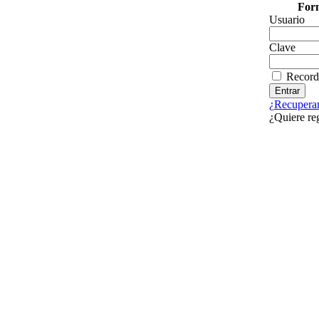
Form
Usuario
Clave
Record
¿Recuperar
¿Quiere re