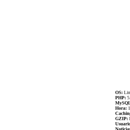
OS:
Lin
PHP:
5.
MySQL
Hora:
1
Cachin
GZIP:
Usuario
Noticia