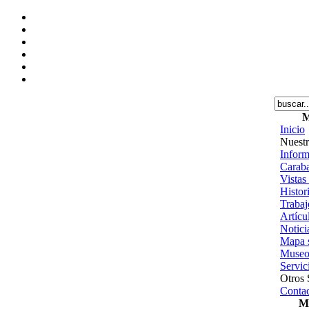
M
Inicio
Nuestr
Inform
Caraba
Vistas
Histor
Trabajo
Artícu
Notici
Mapa s
Museo
Servic
Otros 
Contac
Me