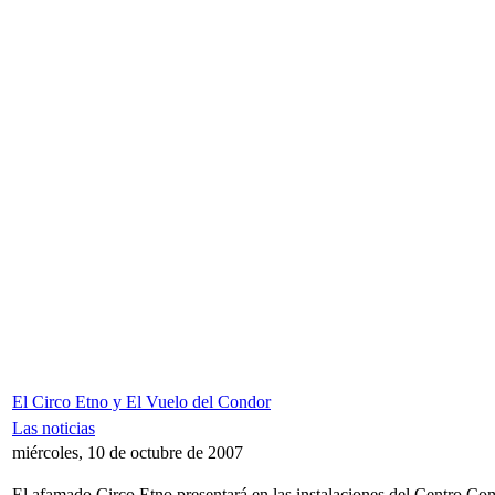
El Circo Etno y El Vuelo del Condor
Las noticias
miércoles, 10 de octubre de 2007
El afamado Circo Etno presentará en las instalaciones del Centro C