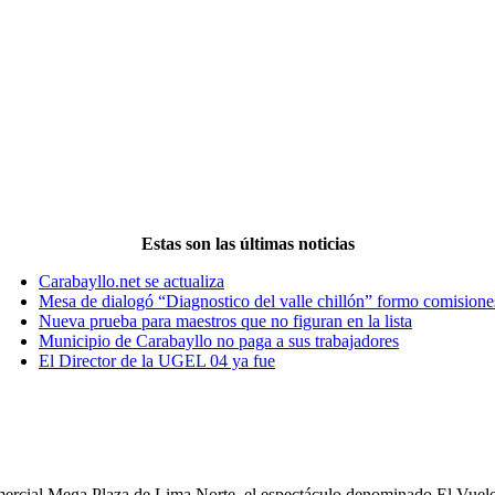
Estas son las últimas noticias
Carabayllo.net se actualiza
Mesa de dialogó “Diagnostico del valle chillón” formo comisione
Nueva prueba para maestros que no figuran en la lista
Municipio de Carabayllo no paga a sus trabajadores
El Director de la UGEL 04 ya fue
omercial Mega Plaza de Lima Norte, el espectáculo denominado El Vuel