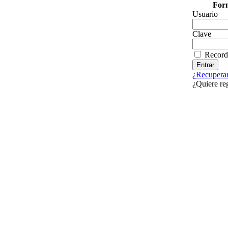
Form
Usuario
Clave
Record
¿Recuperar
¿Quiere re