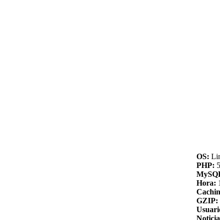
OS:
Li
PHP:
5
MySQ
Hora:
Cachin
GZIP:
Usuari
Noticia