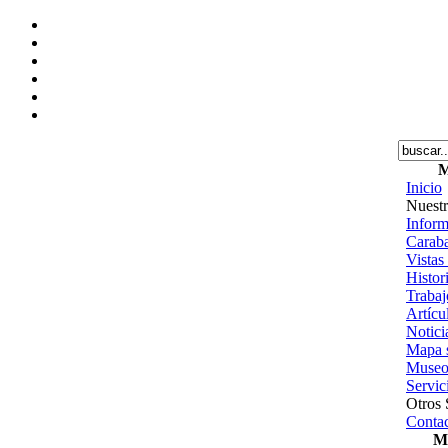
M
Inicio
Nuestr
Inform
Caraba
Vistas
Histor
Trabajo
Artícu
Notici
Mapa s
Museo
Servic
Otros 
Contac
Me