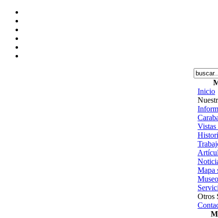
M
Inicio
Nuestr
Inform
Caraba
Vistas
Histor
Trabajo
Artícu
Notici
Mapa s
Museo
Servic
Otros 
Contac
Me