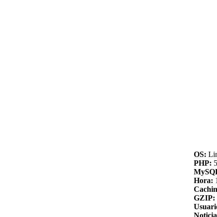
OS:
Li
PHP:
5
MySQ
Hora:
Cachin
GZIP:
Usuari
Noticia