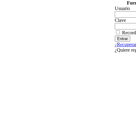
Form
Usuario
Clave
Record
¿Recuperar
¿Quiere re