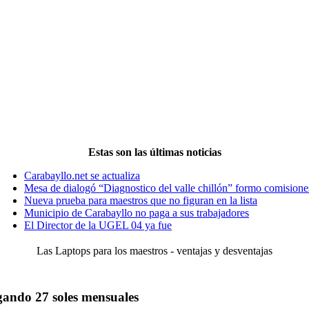
Estas son las últimas noticias
Carabayllo.net se actualiza
Mesa de dialogó “Diagnostico del valle chillón” formo comisione
Nueva prueba para maestros que no figuran en la lista
Municipio de Carabayllo no paga a sus trabajadores
El Director de la UGEL 04 ya fue
Las Laptops para los maestros - ventajas y desventajas
gando 27 soles mensuales