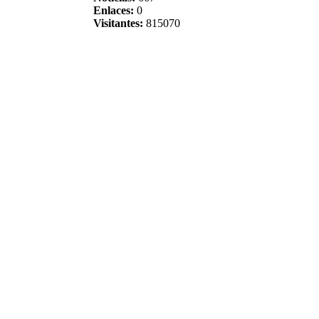
Enlaces:
0
Visitantes:
815070