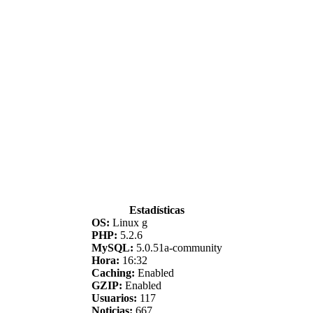
Estadísticas
OS:
Linux g
PHP:
5.2.6
MySQL:
5.0.51a-community
Hora:
16:32
Caching:
Enabled
GZIP:
Enabled
Usuarios:
117
Noticias:
667