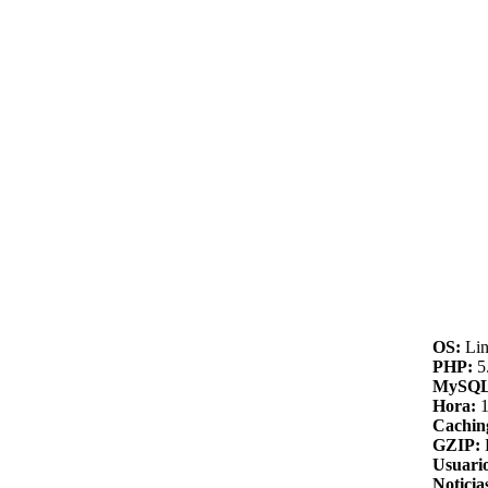
OS:
Lin
PHP:
5.
MySQL
Hora:
1
Cachin
GZIP:
Usuario
Noticia