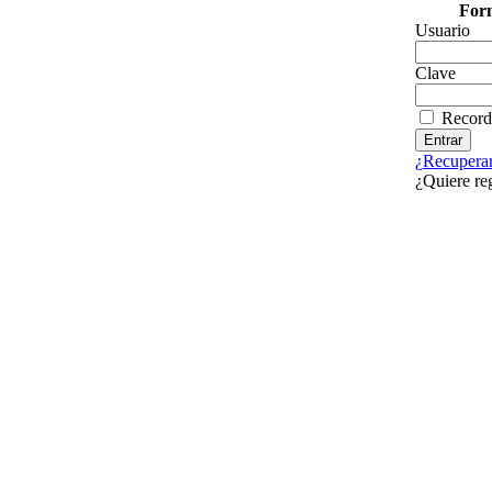
Form
Usuario
Clave
Record
¿Recuperar
¿Quiere re