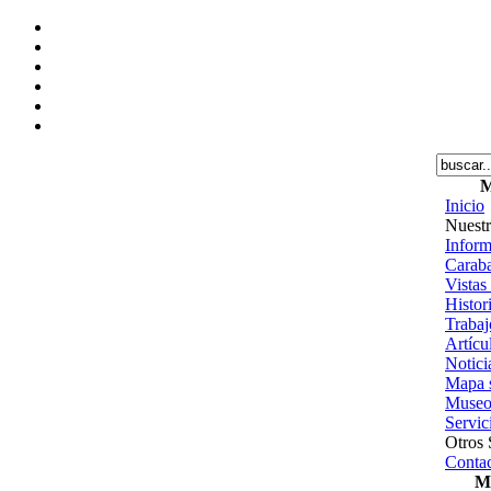
M
Inicio
Nuestr
Inform
Caraba
Vistas
Histor
Trabajo
Artícu
Notici
Mapa s
Museo
Servic
Otros 
Contac
Me