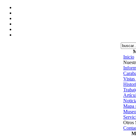
M
Inicio
Nuestr
Inform
Caraba
Vistas
Histor
Trabajo
Artícu
Notici
Mapa s
Museo
Servic
Otros 
Contac
Me