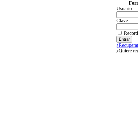
Form
Usuario
Clave
Record
¿Recuperar
¿Quiere re