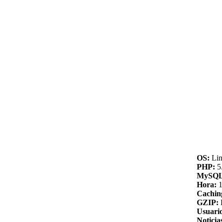
OS:
Lin
PHP:
5.
MySQL
Hora:
1
Cachin
GZIP:
Usuario
Noticia