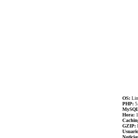
OS:
Lin
PHP:
5.
MySQL
Hora:
1
Cachin
GZIP:
Usuario
Noticia