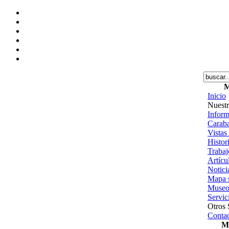
M
Inicio
Nuestr
Inform
Caraba
Vistas
Histor
Trabajo
Artícu
Notici
Mapa s
Museo
Servic
Otros 
Contac
Me