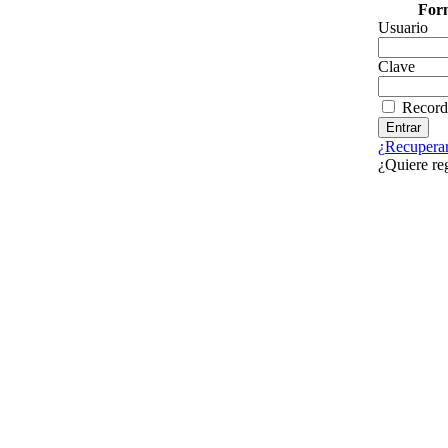
Form
Usuario
Clave
Record
¿Recuperar
¿Quiere re