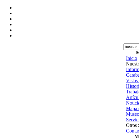
M
Inicio
Nuestr
Inform
Caraba
Vistas
Histor
Trabajo
Artícu
Notici
Mapa s
Museo
Servic
Otros 
Contac
Me