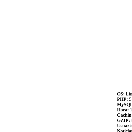
OS:
Lin
PHP:
5.
MySQL
Hora:
1
Cachin
GZIP:
Usuario
Noticia