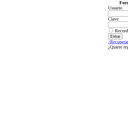
Form
Usuario
Clave
Record
¿Recuperar
¿Quiere re