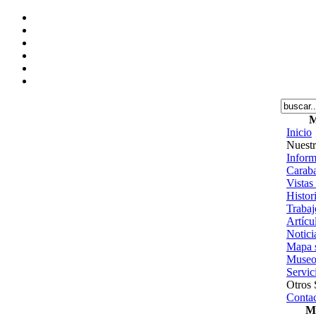
M
Inicio
Nuestr
Inform
Caraba
Vistas
Histor
Trabajo
Artícu
Notici
Mapa s
Museo
Servic
Otros 
Contac
Me