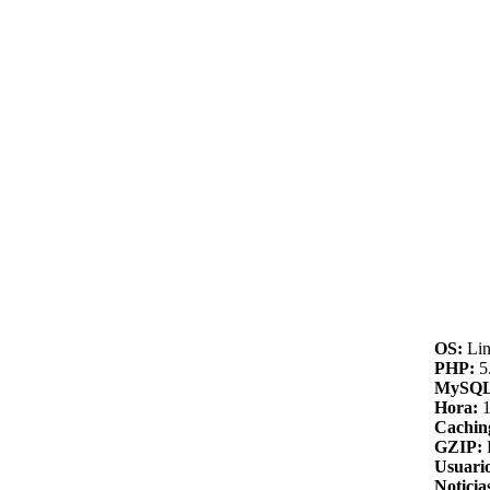
OS:
Lin
PHP:
5.
MySQL
Hora:
1
Cachin
GZIP:
Usuario
Noticia