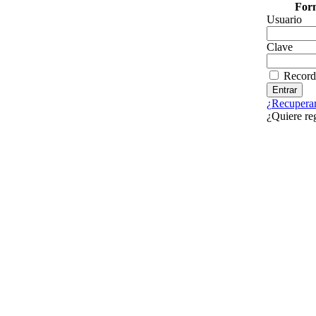
Form
Usuario
Clave
Record
¿Recuperar
¿Quiere re