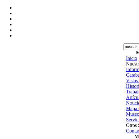
M
Inicio
Nuestr
Inform
Caraba
Vistas
Histor
Trabajo
Artícu
Notici
Mapa s
Museo
Servic
Otros 
Contac
Me