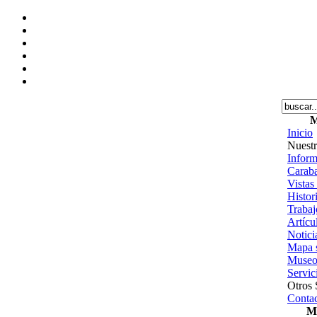
M
Inicio
Nuestr
Inform
Caraba
Vistas
Histor
Trabajo
Artícu
Notici
Mapa s
Museo
Servic
Otros 
Contac
Me