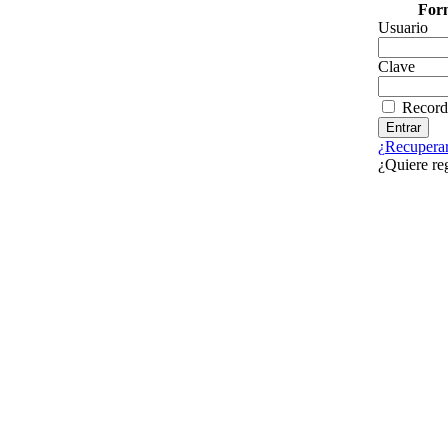
Form
Usuario
Clave
Record
¿Recuperar
¿Quiere re