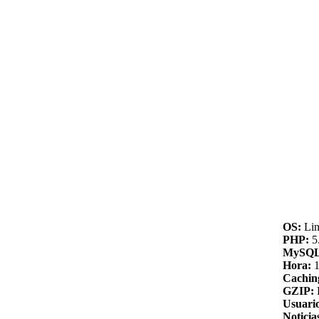
OS:
Lin
PHP:
5.
MySQL
Hora:
1
Cachin
GZIP:
Usuario
Noticia