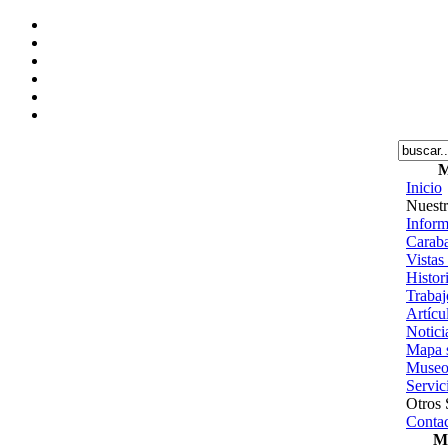
M
Inicio
Nuestr
Inform
Caraba
Vistas
Histor
Trabajo
Artícu
Notici
Mapa s
Museo
Servic
Otros 
Contac
Me