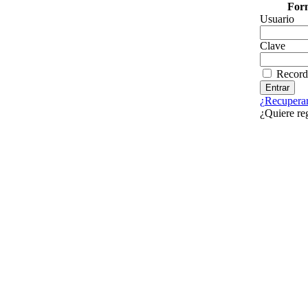
Form
Usuario
Clave
Record
¿Recuperar
¿Quiere re