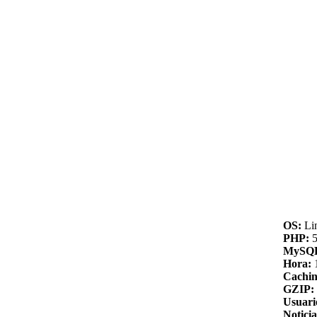
OS:
Li
PHP:
5
MySQ
Hora:
Cachin
GZIP:
Usuari
Noticia