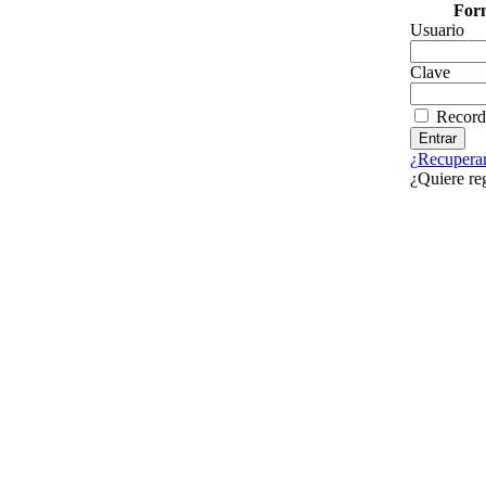
Form
Usuario
Clave
Record
¿Recuperar
¿Quiere re