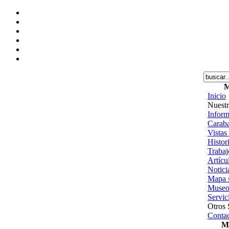
M
Inicio
Nuestr
Inform
Caraba
Vistas
Histor
Trabajo
Artícu
Notici
Mapa s
Museo
Servic
Otros 
Contac
Me