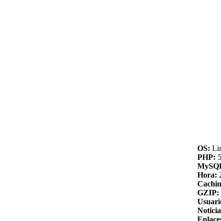
OS:
Li
PHP:
5
MySQ
Hora:
Cachin
GZIP:
Usuari
Noticia
Enlace