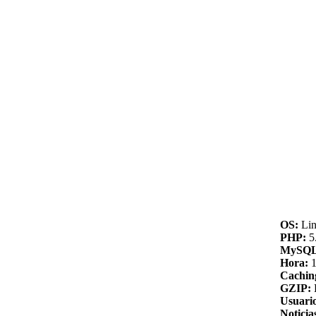
OS:
Lin
PHP:
5.
MySQL
Hora:
1
Cachin
GZIP:
Usuario
Noticia