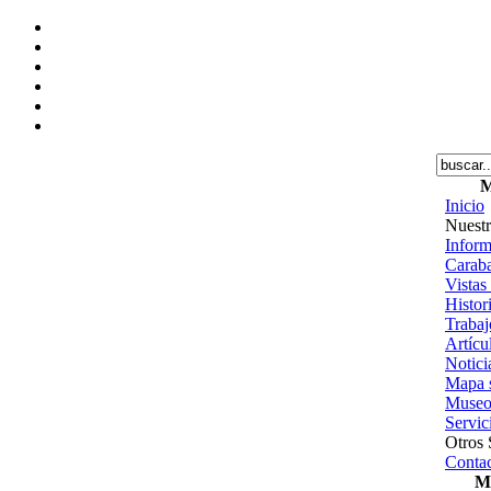
M
Inicio
Nuestr
Inform
Caraba
Vistas
Histor
Trabajo
Artícu
Notici
Mapa s
Museo
Servic
Otros 
Contac
Me