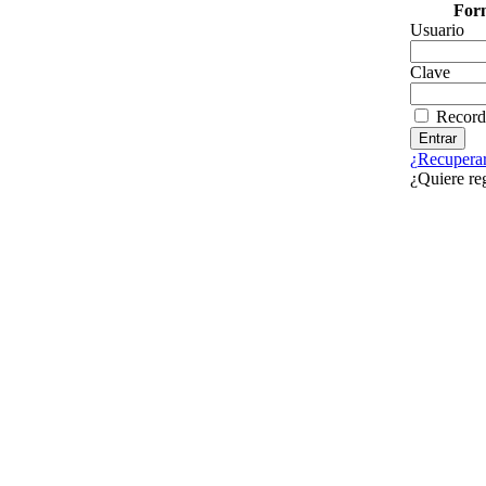
Form
Usuario
Clave
Record
¿Recuperar
¿Quiere re