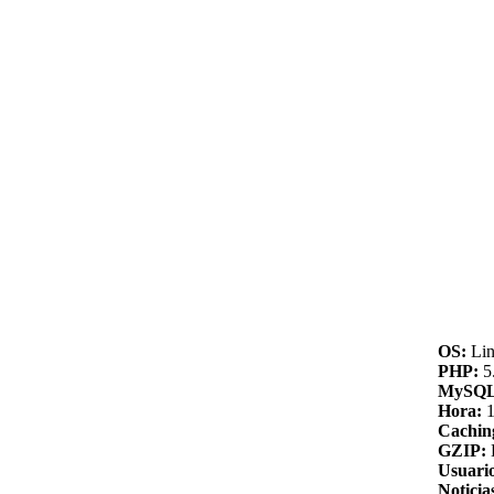
OS:
Lin
PHP:
5.
MySQL
Hora:
1
Cachin
GZIP:
Usuario
Noticia