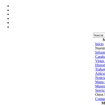
M
Inicio
Nuestr
Inform
Caraba
Vistas
Histor
Trabajo
Artícu
Notici
Mapa s
Museo
Servic
Otros 
Contac
Me