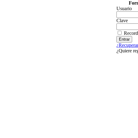
Form
Usuario
Clave
Record
¿Recuperar
¿Quiere re