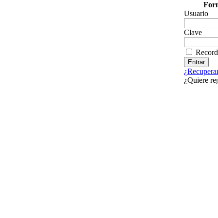
Form
Usuario
Clave
Record
¿Recuperar
¿Quiere re