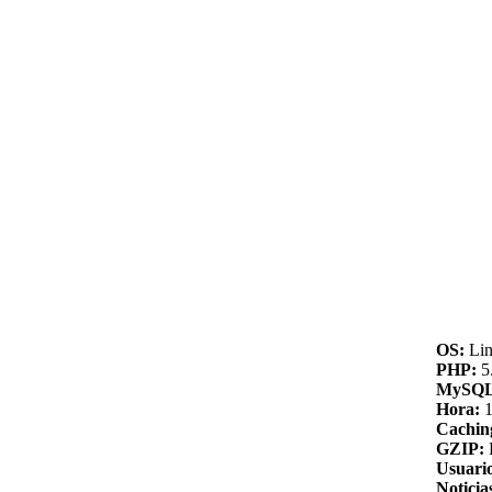
OS:
Lin
PHP:
5.
MySQL
Hora:
1
Cachin
GZIP:
Usuario
Noticia