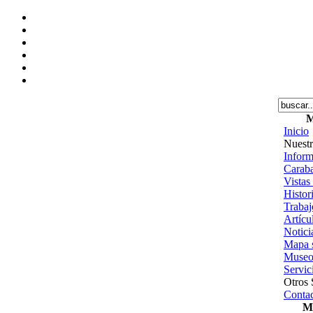
M
Inicio
Nuestr
Inform
Caraba
Vistas
Histor
Trabajo
Artícu
Notici
Mapa s
Museo
Servic
Otros 
Contac
Me