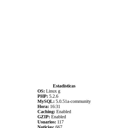
Estadísticas
OS:
Linux g
PHP:
5.2.6
MySQL:
5.0.51a-community
Hora:
16:31
Caching:
Enabled
GZIP:
Enabled
Usuarios:
117
Noticias:
667