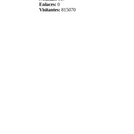
Enlaces:
0
Visitantes:
815070