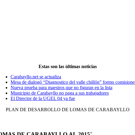
Estas son las últimas noticias
Carabayllo.net se actualiza
Mesa de dialogó “Diagnostico del valle chillón” formo comisione
Nueva prueba para maestros que no figuran en la lista
Municipio de Carabayllo no paga a sus trabajadores
El Director de la UGEL 04 ya fue
PLAN DE DESARROLLO DE LOMAS DE CARABAYLLO
OMAS DE CARABAYLLO AL
2015
"