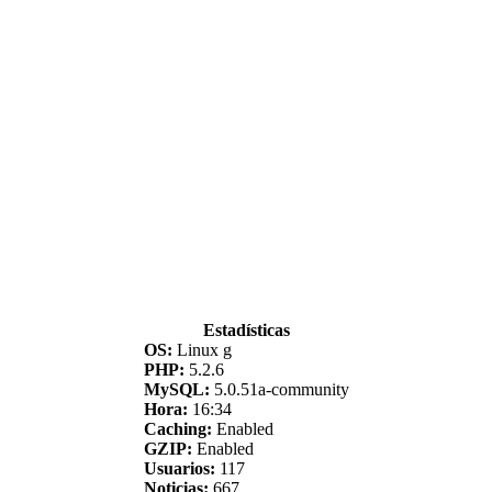
Estadísticas
OS:
Linux g
PHP:
5.2.6
MySQL:
5.0.51a-community
Hora:
16:34
Caching:
Enabled
GZIP:
Enabled
Usuarios:
117
Noticias:
667