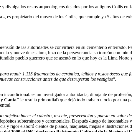
 y divulga los restos arqueológicos dejados por los antiguos Collis en
a -, es propietario del museo de los Collis, que cumple ya 5 años de exi
nsión de las autoridades se convirtiera en su cementerio enterrado. Pero
nta y nueve de estatura, hizo de la perseverancia su torreón con mira
fundido pueblo guerrero que se asentó en lo que hoy es la Lima Norte y 
para reunir 1.115 fragmentos de cerámica, tejidos y restos óseos que 
nuevas construcciones antes de que destruyeran los vestigios".
ón incondicional: es un investigador autodidacta, dibujante de profesió
 y Canta"
le resulta primordial) que dejó todo trabajo u ocio por una p
entral.
o objetivo hacer el catastro, rescate, preservación y puesta en valor de
epósitos subterráneos y ceremoniales. Después -luego de incontables viaj
ia y rigor elaboró cientos de planos, maquetas, mapas e ilustraciones
o del 2000 el INC declarara Patrimonio Cultural de la Nación al Cer