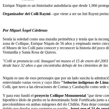
Enrique Niquin es un historiador autodidacta que desde 1,966 protege
Organizador del Colli Raymi
- que viene a ser un Inti Raymi preinc
Por Miguel Ángel Cárdenas
Sentía la soledad como una muralla perimétrica y temía que la incompre
zona de Collique, Enrique Niquin de 56 años y empinado metro cincue
el Museo de los Colli para conocer y reconocer la historia del poco di
Ventanilla y Santa Rosa de Quives.
"Colli se pronuncia coli. Inauguré mi museo el 15 de enero del 2003 
desde hace 32 años o que encontraba debajo de los cimientos de las 
Niquin es uno de esos personajes que por un lado suscita la admiraci
entrevistado varias veces y cuyo libro
"Señoríos indígenas de Lima
Colli, que tuvo a las elevaciones de Comas y Carabayllo como sede c
Y para esto fundó el
proyecto Collique Monumental
"que tiene com
hipotético ídolo de piedra en la denominada Sede Fortificada junto a d
precolombinos en ambas márgenes del río Chillón. Para dejar constanc
dolido por deudas para sustentar su pasión--
logró que el 24 de agost