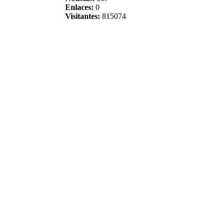
Enlaces:
0
Visitantes:
815074