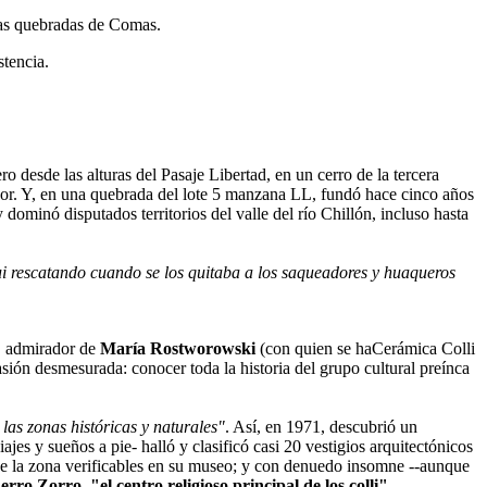
 las quebradas de Comas.
stencia.
 desde las alturas del Pasaje Libertad, en un cerro de la tercera
dor. Y, en una quebrada del lote 5 manzana LL, fundó hace cinco años
dominó disputados territorios del valle del río Chillón, incluso hasta
fui rescatando cuando se los quitaba a los saqueadores y huaqueros
n, admirador de
María Rostworowski
(con quien se ha
Cerámica Colli
asión desmesurada: conocer toda la historia del grupo cultural preínca
 las zonas históricas y naturales"
. Así, en 1971, descubrió un
es y sueños a pie- halló y clasificó casi 20 vestigios arquitectónicos
 de la zona verificables en su museo; y con denuedo insomne --aunque
ro Zorro, "el centro religioso principal de los colli"
.