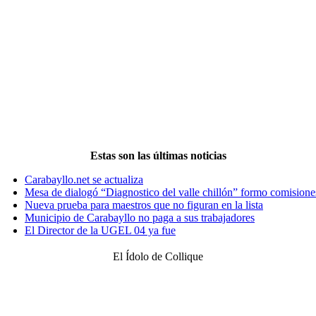
Estas son las últimas noticias
Carabayllo.net se actualiza
Mesa de dialogó “Diagnostico del valle chillón” formo comisione
Nueva prueba para maestros que no figuran en la lista
Municipio de Carabayllo no paga a sus trabajadores
El Director de la UGEL 04 ya fue
El Ídolo de Collique