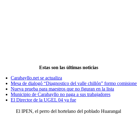
Estas son las últimas noticias
Carabayllo.net se actualiza
Mesa de dialogó “Diagnostico del valle chillón” formo comisione
Nueva prueba para maestros que no figuran en la lista
Municipio de Carabayllo no paga a sus trabajadores
El Director de la UGEL 04 ya fue
El IPEN, el perro del hortelano del poblado Huarangal