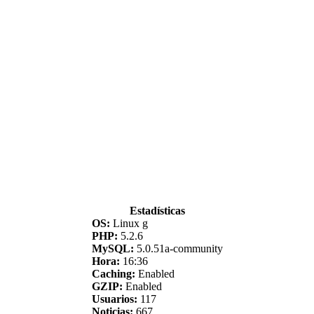
Estadísticas
OS:
Linux g
PHP:
5.2.6
MySQL:
5.0.51a-community
Hora:
16:36
Caching:
Enabled
GZIP:
Enabled
Usuarios:
117
Noticias:
667