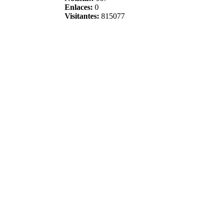
Enlaces:
0
Visitantes:
815077