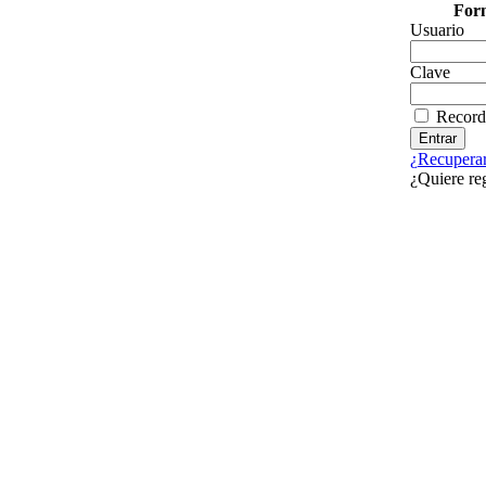
Form
Usuario
Clave
Record
¿Recuperar
¿Quiere re