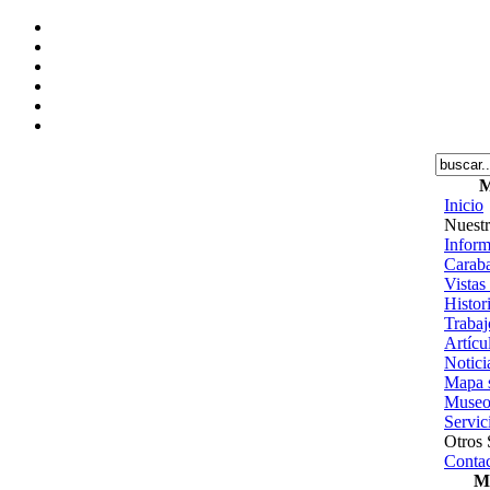
M
Inicio
Nuestr
Inform
Caraba
Vistas
Histor
Trabajo
Artícu
Notici
Mapa s
Museo
Servic
Otros 
Contac
Me