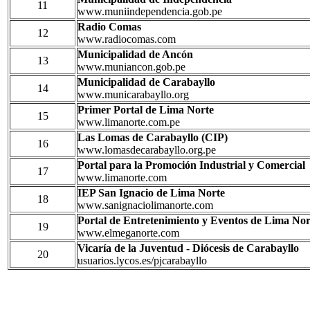
11
www.muniindependencia.gob.pe
Radio Comas
12
www.radiocomas.com
Municipalidad de Ancón
13
www.muniancon.gob.pe
Municipalidad de Carabayllo
14
www.municarabayllo.org
Primer Portal de Lima Norte
15
www.limanorte.com.pe
Las Lomas de Carabayllo (CIP)
16
www.lomasdecarabayllo.org.pe
Portal para la Promoción Industrial y Comercial
17
www.limanorte.com
IEP San Ignacio de Lima Norte
18
www.sanignaciolimanorte.com
Portal de Entretenimiento y Eventos de Lima Nor
19
www.elmeganorte.com
Vicaría de la Juventud - Diócesis de Carabayllo
20
usuarios.lycos.es/pjcarabayllo