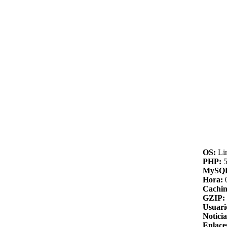
OS:
Li
PHP:
5
MySQ
Hora:
Cachin
GZIP:
Usuari
Noticia
Enlace