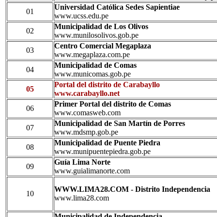
Universidad Católica Sedes Sapientiae
01
www.ucss.edu.pe
Municipalidad de Los Olivos
02
www.munilosolivos.gob.pe
Centro Comercial Megaplaza
03
www.megaplaza.com.pe
Municipalidad de Comas
04
www.municomas.gob.pe
Portal del distrito de Carabayllo
05
www.carabayllo.net
Primer Portal del distrito de Comas
06
www.comasweb.com
Municipalidad de San Martín de Porres
07
www.mdsmp.gob.pe
Municipalidad de Puente Piedra
08
www.munipuentepiedra.gob.pe
Guía Lima Norte
09
www.guialimanorte.com
WWW.LIMA28.COM - Distrito Independencia
10
www.lima28.com
Municipalidad de Independencia