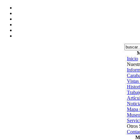
M
Inicio
Nuestr
Inform
Caraba
Vistas
Histor
Trabajo
Artícu
Notici
Mapa s
Museo
Servic
Otros 
Contac
Me