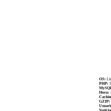
OS:
Li
PHP:
5
MySQ
Hora:
Cachin
GZIP:
Usuari
Noticia