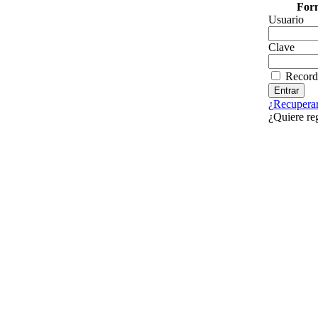
Form
Usuario
Clave
Record
¿Recuperar
¿Quiere re