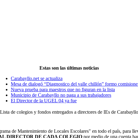
Estas son las últimas noticias
Carabayllo.net se actualiza
Mesa de dialogó “Diagnostico del valle chillón” formo comisione
Nueva prueba para maestros que no figuran en la lista
Municipio de Carabayllo no paga a sus trabajadores
El Director de la UGEL 04 ya fue
Lista de colegios y fondos entregados a directores de IEs de Carabayll
ama de Mantenimiento de Locales Escolares" en todo el país, para ll
AL DIRECTOR DE CADA COLEGIO
por medio de una cuenta ban