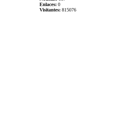
Enlaces:
0
Visitantes:
815076