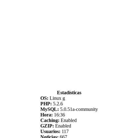
Estadísticas
OS:
Linux g
PHP:
5.2.6
MySQL:
5.0.51a-community
Hora:
16:36
Caching:
Enabled
GZIP:
Enabled
Usuarios:
117
Noticias:
667