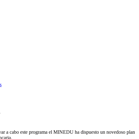
s
o
evar a cabo este programa el MINEDU ha dispuesto un novedoso plan
caria.