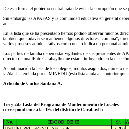
De esta forma el gobierno central trata de evitar la corrupción que s
Sin embargo las APAFAS y la comunidad educativa en general deben esta
aulas.
En la lista que se ha presentado hemos podido observar muchos direct
también que todavía se mantienen algunos directores "con uña", direc
varios procesos administrativos como nos lo indica un personal admin
Los padres de familia deben estar vigilantes de sus presidentes de A
director de una IE de Carabayllo que estaría influyendo en la elecci
A continuación la lista de los colegios, montos asignados, número de 
y 2da lista emitida por el MINEDU (esta lista anula a la anterior que
Artículo de Carlos Santana A.
1ra y 2da Lista del Programa de Mantenimiento de Locales
correspondiente a las IEs del distrito de Carabayllo
No.
IE/COD. DE IE
S/.
11947
EL PROGRESO I SECTOR
7,200