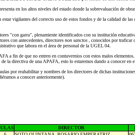
e presenta en los altos niveles del estado donde la sobrevaluación de ob
r vigilantes del correcto uso de estos fondos y de la calidad de las o
ores "con garra", plenamiente identificados con su institución educat
tores con antecedentes, directores
non sanctos
, conocidos por traficar 
istrativo que labora en el área de personal de la UGEL 04.
PAFA a fin de que no entren en contuvernios con estos malos elementos.
ón de la directiva de una APAFA, esto lo estaremos dando a conocer en e
aulas por reahabilitar y nombres de los directores de dichas institucio
 diéramos a conocer anteriormente).
AULAS
DIRECTOR
6
SOTO QUINTANA, ROSARIO EMPERATRIZ
06