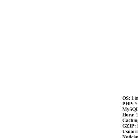
OS:
Lin
PHP:
5.
MySQL
Hora:
1
Cachin
GZIP:
Usuario
Noticia