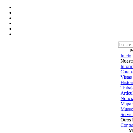
M
Inicio
Nuestr
Inform
Caraba
Vistas
Histor
Trabajo
Artícu
Notici
Mapa s
Museo
Servic
Otros 
Contac
Me