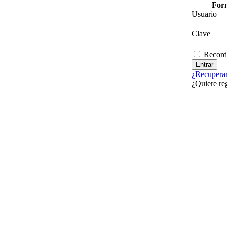
Form
Usuario
Clave
Record
¿Recuperar
¿Quiere re