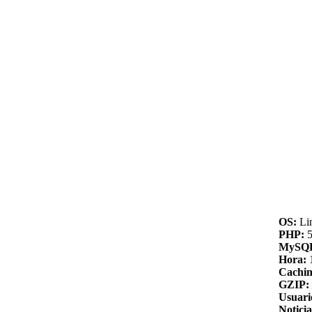
OS:
Li
PHP:
5
MySQ
Hora:
Cachin
GZIP:
Usuari
Noticia