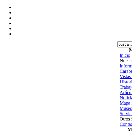
M
Inicio
Nuestr
Inform
Caraba
Vistas
Histor
Trabajo
Artícu
Notici
Mapa s
Museo
Servic
Otros 
Contac
Me