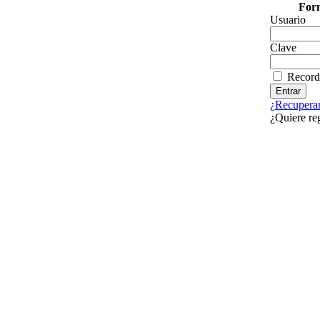
Form
Usuario
Clave
Record
¿Recuperar
¿Quiere re