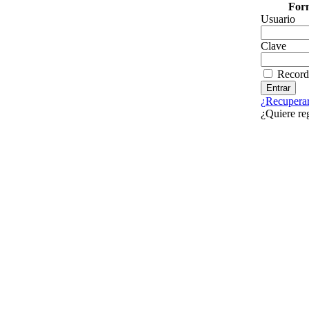
Form
Usuario
Clave
Record
¿Recuperar
¿Quiere re