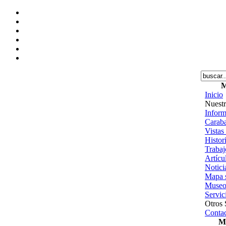
M
Inicio
Nuestr
Inform
Caraba
Vistas
Histor
Trabajo
Artícu
Notici
Mapa s
Museo
Servic
Otros 
Contac
Me