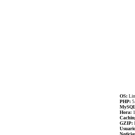
OS:
Lin
PHP:
5.
MySQL
Hora:
1
Cachin
GZIP:
Usuario
Noticia