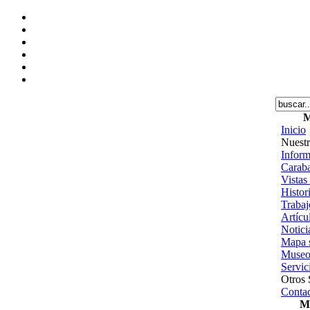
M
Inicio
Nuestr
Inform
Caraba
Vistas
Histor
Trabajo
Artícu
Notici
Mapa s
Museo
Servic
Otros 
Contac
Me