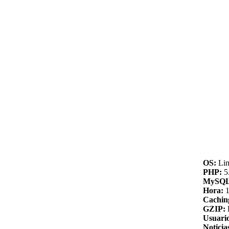
OS:
Lin
PHP:
5.
MySQL
Hora:
1
Cachin
GZIP:
Usuario
Noticia