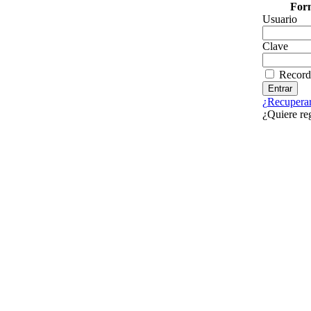
Form
Usuario
Clave
Record
¿Recuperar
¿Quiere re