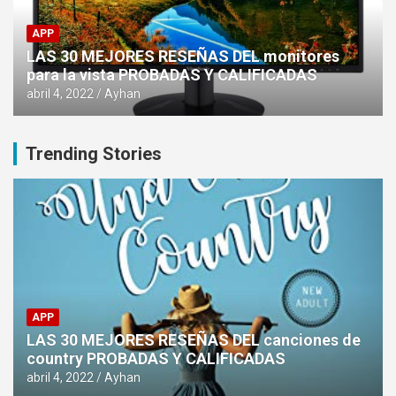
APP
LAS 30 MEJORES RESEÑAS DEL monitores
para la vista PROBADAS Y CALIFICADAS
abril 4, 2022
Ayhan
Trending Stories
APP
LAS 30 MEJORES RESEÑAS DEL canciones de
country PROBADAS Y CALIFICADAS
abril 4, 2022
Ayhan