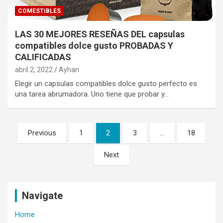
COMESTIBLES
LAS 30 MEJORES RESEÑAS DEL capsulas
compatibles dolce gusto PROBADAS Y
CALIFICADAS
abril 2, 2022
Ayhan
Elegir un capsulas compatibles dolce gusto perfecto es
una tarea abrumadora. Uno tiene que probar y…
Navegación
Previous
1
2
3
…
18
de
Next
entradas
Navigate
Home