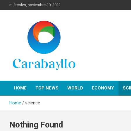
Skip
miércoles, noviembre 30, 2022
to
content
Spanish News Today para las últimas noticias, estilo de vida e
Portal de Lima Norte y
información turística en español de toda España.
HOME
TOP NEWS
WORLD
ECONOMY
SCI
Carabayllo
Home
science
Nothing Found