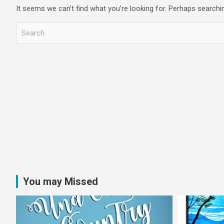
It seems we can’t find what you’re looking for. Perhaps searchi
S
e
a
r
c
h
You may Missed