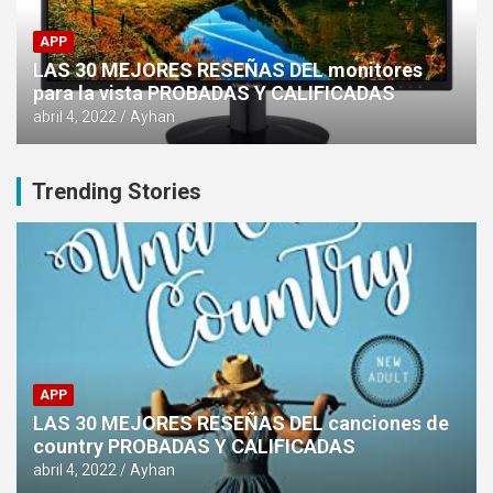
APP
LAS 30 MEJORES RESEÑAS DEL monitores
para la vista PROBADAS Y CALIFICADAS
abril 4, 2022
Ayhan
Trending Stories
APP
LAS 30 MEJORES RESEÑAS DEL canciones de
country PROBADAS Y CALIFICADAS
abril 4, 2022
Ayhan