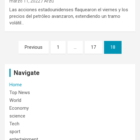
marzo 11, 2022
Arzu
Las acciones estadounidenses flaquearon el viernes y los
precios del petróleo avanzaron, extendiendo un tramo
volátil…
Navegación
Previous
1
…
17
18
de
entradas
Navigate
Home
Top News
World
Economy
science
Tech
sport
entertainment