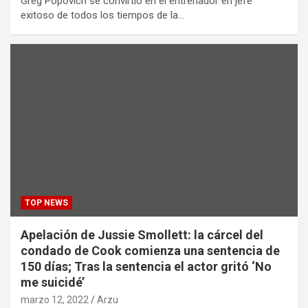
Greg Popovich se convirtió en el entrenador en jefe
exitoso de todos los tiempos de la…
TOP NEWS
Apelación de Jussie Smollett: la cárcel del
condado de Cook comienza una sentencia de
150 días; Tras la sentencia el actor gritó ‘No
me suicidé’
marzo 12, 2022
Arzu