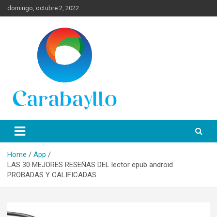
Skip
domingo, octubre 2, 2022
to
content
Spanish News Today para las últimas noticias, estilo de vida e
Portal de Lima Norte y
información turística en español de toda España.
Carabayllo
Home
App
LAS 30 MEJORES RESEÑAS DEL lector epub android
PROBADAS Y CALIFICADAS