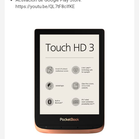
Activación de Google Play Store:
https://youtu.be/QL7tF8cIfKE