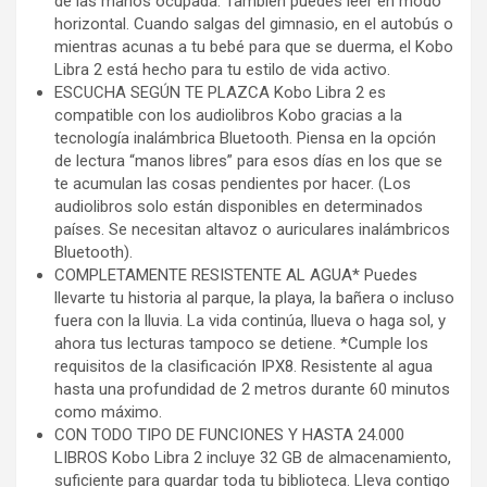
de las manos ocupada. También puedes leer en modo
horizontal. Cuando salgas del gimnasio, en el autobús o
mientras acunas a tu bebé para que se duerma, el Kobo
Libra 2 está hecho para tu estilo de vida activo.
ESCUCHA SEGÚN TE PLAZCA Kobo Libra 2 es
compatible con los audiolibros Kobo gracias a la
tecnología inalámbrica Bluetooth. Piensa en la opción
de lectura “manos libres” para esos días en los que se
te acumulan las cosas pendientes por hacer. (Los
audiolibros solo están disponibles en determinados
países. Se necesitan altavoz o auriculares inalámbricos
Bluetooth).
COMPLETAMENTE RESISTENTE AL AGUA* Puedes
llevarte tu historia al parque, la playa, la bañera o incluso
fuera con la lluvia. La vida continúa, llueva o haga sol, y
ahora tus lecturas tampoco se detiene. *Cumple los
requisitos de la clasificación IPX8. Resistente al agua
hasta una profundidad de 2 metros durante 60 minutos
como máximo.
CON TODO TIPO DE FUNCIONES Y HASTA 24.000
LIBROS Kobo Libra 2 incluye 32 GB de almacenamiento,
suficiente para guardar toda tu biblioteca. Lleva contigo