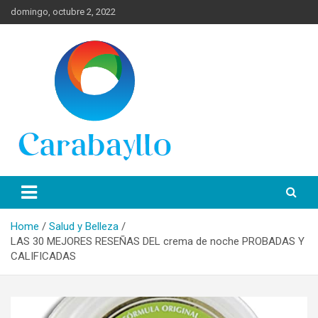
Skip
domingo, octubre 2, 2022
to
content
Spanish News Today para las últimas noticias, estilo de vida e
Portal de Lima Norte y
información turística en español de toda España.
Carabayllo
Home
Salud y Belleza
LAS 30 MEJORES RESEÑAS DEL crema de noche PROBADAS Y
CALIFICADAS