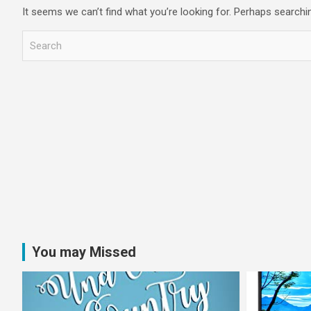
It seems we can’t find what you’re looking for. Perhaps searchi
S
e
a
r
c
h
You may Missed