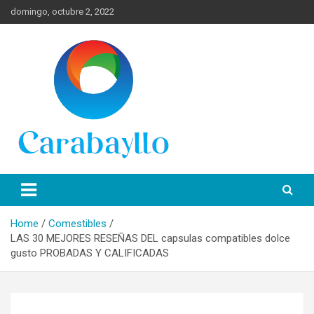
Skip
domingo, octubre 2, 2022
to
content
Spanish News Today para las últimas noticias, estilo de vida e
Portal de Lima Norte y
información turística en español de toda España.
Carabayllo
Home
Comestibles
LAS 30 MEJORES RESEÑAS DEL capsulas compatibles dolce
gusto PROBADAS Y CALIFICADAS