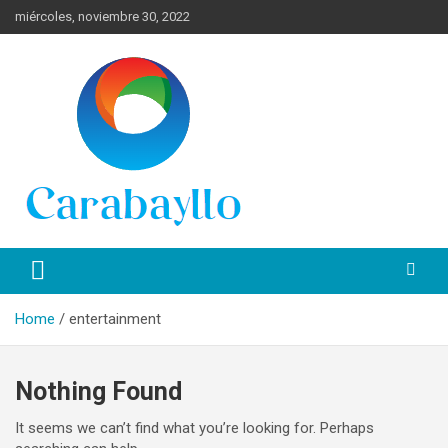
Skip
miércoles, noviembre 30, 2022
to
content
Spanish News Today para las últimas noticias, estilo de vida e
Portal de Lima Norte y
información turística en español de toda España.
Carabayllo
Home
entertainment
Nothing Found
It seems we can’t find what you’re looking for. Perhaps