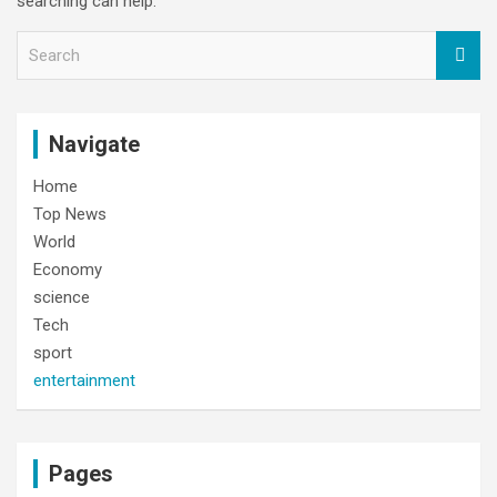
searching can help.
S
e
a
r
c
Navigate
h
Home
Top News
World
Economy
science
Tech
sport
entertainment
Pages