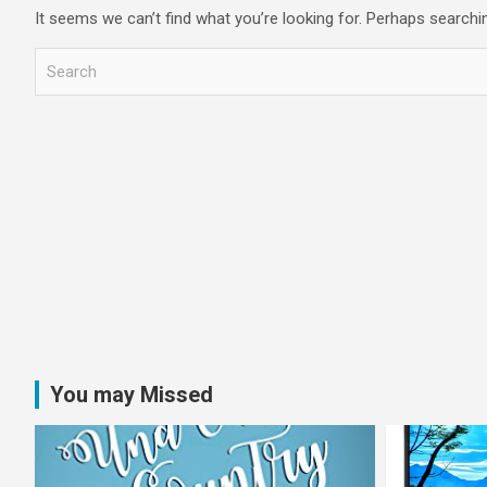
It seems we can’t find what you’re looking for. Perhaps searchi
S
e
a
r
c
h
You may Missed