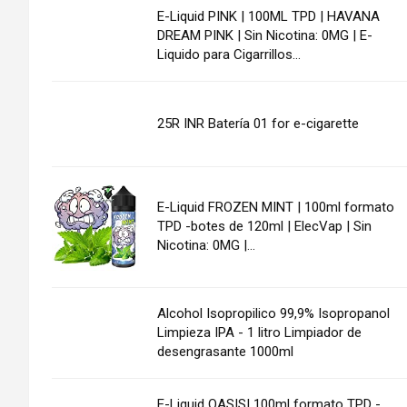
E-Liquid PINK | 100ML TPD | HAVANA
DREAM PINK | Sin Nicotina: 0MG | E-
Liquido para Cigarrillos...
25R INR Batería 01 for e-cigarette
E-Liquid FROZEN MINT | 100ml formato
TPD -botes de 120ml | ElecVap | Sin
Nicotina: 0MG |...
Alcohol Isopropilico 99,9% Isopropanol
Limpieza IPA - 1 litro Limpiador de
desengrasante 1000ml
E-Liquid OASIS| 100ml formato TPD -