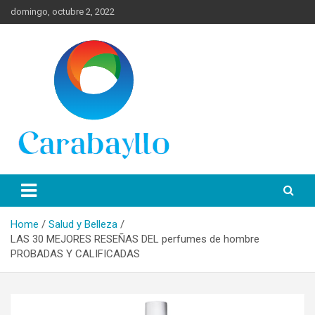
Skip
domingo, octubre 2, 2022
to
content
Spanish News Today para las últimas noticias, estilo de vida e
Portal de Lima Norte y
información turística en español de toda España.
Carabayllo
Home
Salud y Belleza
LAS 30 MEJORES RESEÑAS DEL perfumes de hombre
PROBADAS Y CALIFICADAS