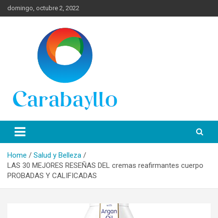
Skip
domingo, octubre 2, 2022
to
content
Spanish News Today para las últimas noticias, estilo de vida e
Portal de Lima Norte y
información turística en español de toda España.
Carabayllo
Home
Salud y Belleza
LAS 30 MEJORES RESEÑAS DEL cremas reafirmantes cuerpo
PROBADAS Y CALIFICADAS