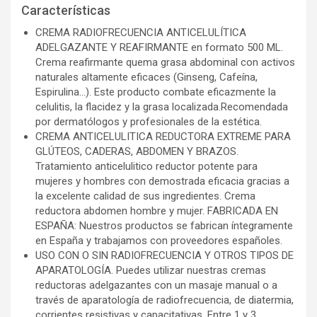
Características
CREMA RADIOFRECUENCIA ANTICELULÍTICA
ADELGAZANTE Y REAFIRMANTE en formato 500 ML.
Crema reafirmante quema grasa abdominal con activos
naturales altamente eficaces (Ginseng, Cafeína,
Espirulina...). Este producto combate eficazmente la
celulitis, la flacidez y la grasa localizada.Recomendada
por dermatólogos y profesionales de la estética.
CREMA ANTICELULITICA REDUCTORA EXTREME PARA
GLÚTEOS, CADERAS, ABDOMEN Y BRAZOS.
Tratamiento anticelulitico reductor potente para
mujeres y hombres con demostrada eficacia gracias a
la excelente calidad de sus ingredientes. Crema
reductora abdomen hombre y mujer. FABRICADA EN
ESPAÑA: Nuestros productos se fabrican íntegramente
en España y trabajamos con proveedores españoles.
USO CON O SIN RADIOFRECUENCIA Y OTROS TIPOS DE
APARATOLOGÍA. Puedes utilizar nuestras cremas
reductoras adelgazantes con un masaje manual o a
través de aparatología de radiofrecuencia, de diatermia,
corrientes resistivas y capacitativas. Entre 1 y 3