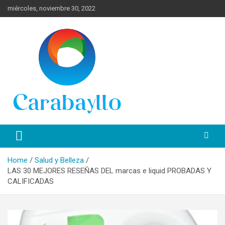
Skip
miércoles, noviembre 30, 2022
to
content
Spanish News Today para las últimas noticias, estilo de vida e
Portal de Lima Norte y
información turística en español de toda España.
Carabayllo
Home
Salud y Belleza
LAS 30 MEJORES RESEÑAS DEL marcas e liquid PROBADAS Y
CALIFICADAS