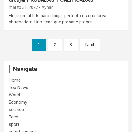
marzo 31, 2022
Ayhan
Elegir un tablets para dibujar perfecto es una tarea
abrumadora. Uno tiene que probar y probar…
Navegación
1
2
3
Next
de
entradas
Navigate
Home
Top News
World
Economy
science
Tech
sport
entertainment