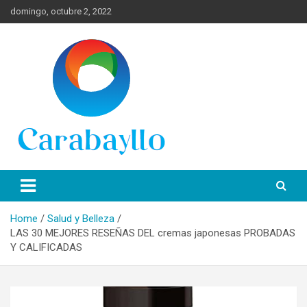
Skip
domingo, octubre 2, 2022
to
content
Spanish News Today para las últimas noticias, estilo de vida e
Portal de Lima Norte y
información turística en español de toda España.
Carabayllo
Home
Salud y Belleza
LAS 30 MEJORES RESEÑAS DEL cremas japonesas PROBADAS
Y CALIFICADAS