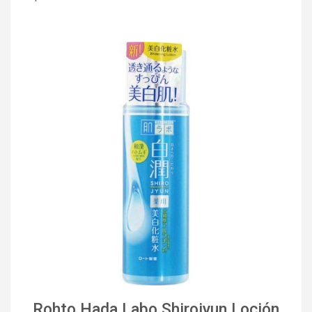
Rohto Hada Labo Shirojyun Loción